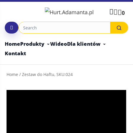
Skip
to
0
content
Home
Produkty
Wideo
Dla klientów
Kontakt
Home
/ Zestaw do Haftu, SKU:024