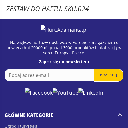
ZESTAW DO HAFTU, SKU:024
Największy hurtowy dostawca w Europie z magazynem o
powierzchni 20000m², ponad 3000 produktów i lokalizacją w
sercu Europy - Polsce.
Zapisz się do newslettera
E
E
PRZEŚLIJ
m
m
a
a
i
i
l
l
*
GŁÓWNE KATEGORIE
Ogród i turystyka