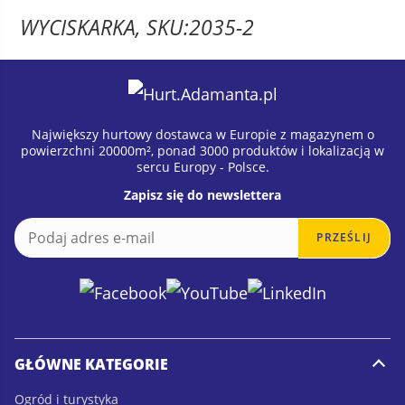
WYCISKARKA, SKU:2035-2
Największy hurtowy dostawca w Europie z magazynem o
powierzchni 20000m², ponad 3000 produktów i lokalizacją w
sercu Europy - Polsce.
Zapisz się do newslettera
E
E
PRZEŚLIJ
m
m
a
a
i
i
l
l
*
GŁÓWNE KATEGORIE
Ogród i turystyka