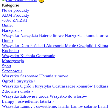
×
Kategorie
Nowe produkty
ADM Produkty
-80% ZNIŻKI
Outlet
Narzędzia
›
Wszystko Narzędzia
Baterie litowe
Narzędzia akumulatoro
Dom
›
Wszystko Dom
Pościel i Akcesoria
Meble
Grzejniki i Klim
Kuchnia
›
Wszystko Kuchnia
Gotowanie
Motoryzacja
Sport
Sezonowe
›
Wszystko Sezonowe
Ubrania zimowe
Ogród i turystyka
›
Wszystko Ogród i turystyka
Odstraszacze komarów
Podkasz
Zdrowie i uroda
›
Wszystko Zdrowie i uroda
Wszystko do włosów
Lampy , oświetlenie, latarki
›
Wszystko Lampy , oświetlenie, latarki
Lampy solarne
Latar