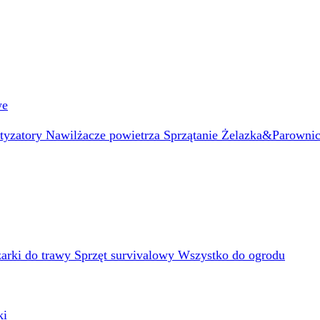
we
atyzatory
Nawilżacze powietrza
Sprzątanie
Żelazka&Parowni
arki do trawy
Sprzęt survivalowy
Wszystko do ogrodu
ki