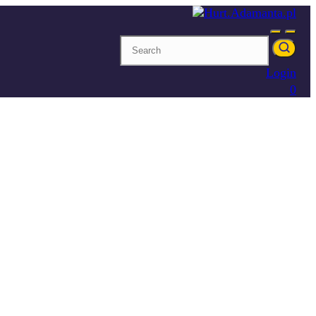
Login
0