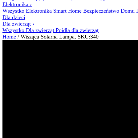
Elektronika
›
Wszystko Elektronika
Smart Home
Bezpieczeństwo Domu
Dla dzieci
Dla zwierząt
›
Wszystko Dla zwierząt
Poidła dla zwierząt
Home
/ Wisząca Solarna Lampa, SKU:340