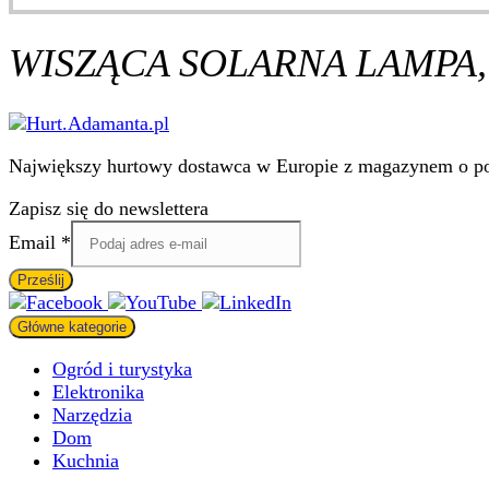
34.95 zł.
27.95 zł.
WISZĄCA SOLARNA LAMPA,
Największy hurtowy dostawca w Europie z magazynem o pow
Zapisz się do newslettera
Email
Email
*
Prześlij
Główne kategorie
Ogród i turystyka
Elektronika
Narzędzia
Dom
Kuchnia