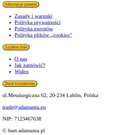
Informacje prawne
Zasady i warunki
Polityka prywatności
Polityka zwrotów
Polityka plików „cookies”
Szybkie linki
O nas
Jak zamówić?
Wideo
Dane kontaktowe
ul.Metalurgiczna 62, 20-234 Lublin, Polska
trade@adamanta.eu
NIP: 7123467638
© hurt.adamanta.pl