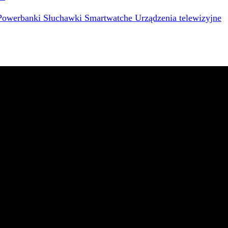
Powerbanki
Słuchawki
Smartwatche
Urządzenia telewizyjne