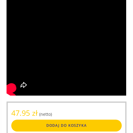
47.95
zł
(netto)
DODAJ DO KOSZYKA