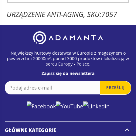
URZĄDZENIE ANTI-AGING, SKU:7057
Największy hurtowy dostawca w Europie z magazynem o
powierzchni 20000m², ponad 3000 produktów i lokalizacją w
sercu Europy - Polsce.
Zapisz się do newslettera
E
E
PRZEŚLIJ
m
m
a
a
i
i
l
l
*
GŁÓWNE KATEGORIE