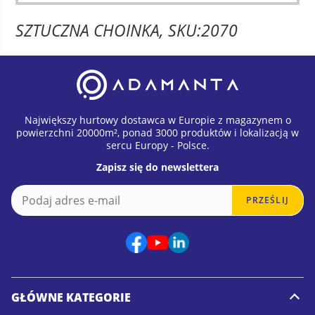
ma
do
SZTUCZNA CHOINKA, SKU:2070
wiele
160.00 zł
waria
Opcje
możn
wybr
na
Największy hurtowy dostawca w Europie z magazynem o
stron
powierzchni 20000m², ponad 3000 produktów i lokalizacją w
sercu Europy - Polsce.
produ
Zapisz się do newslettera
E
E
PRZEŚLIJ
m
m
a
a
i
i
l
l
*
E
m
a
GŁÓWNE KATEGORIE
i