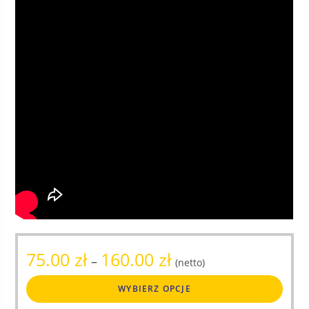
Zakres
75.00
zł
160.00
zł
–
(netto)
cen:
Ten
od
WYBIERZ OPCJE
produ
75.00 zł