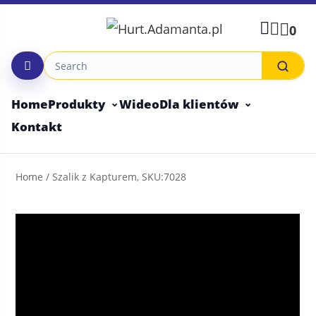
Skip
to
0
content
Home
Produkty
Wideo
Dla klientów
Kontakt
Home
/ Szalik z Kapturem, SKU:7028