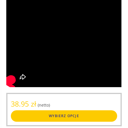
38.95
zł
(netto)
Ten
WYBIERZ OPCJE
produ
ma