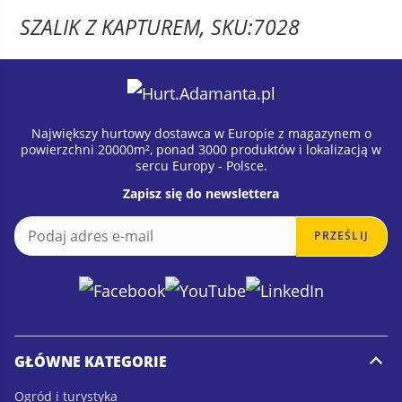
SZALIK Z KAPTUREM, SKU:7028
wiele
waria
Opcje
możn
wybr
Największy hurtowy dostawca w Europie z magazynem o
na
powierzchni 20000m², ponad 3000 produktów i lokalizacją w
stron
sercu Europy - Polsce.
produ
Zapisz się do newslettera
E
E
PRZEŚLIJ
m
m
a
a
i
i
l
l
*
GŁÓWNE KATEGORIE
Ogród i turystyka