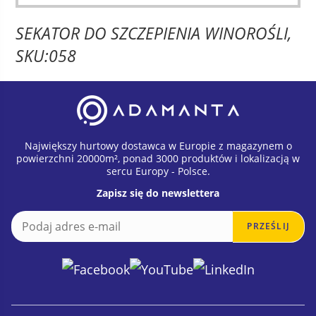
SEKATOR DO SZCZEPIENIA WINOROŚLI,
SKU:058
Największy hurtowy dostawca w Europie z magazynem o
powierzchni 20000m², ponad 3000 produktów i lokalizacją w
sercu Europy - Polsce.
Zapisz się do newslettera
E
E
PRZEŚLIJ
m
m
a
a
i
i
l
l
*