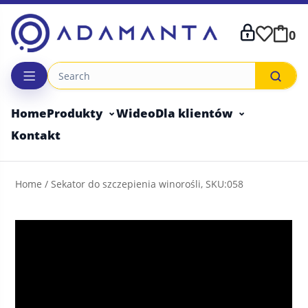
Skip
to
0
content
Home
Produkty
Wideo
Dla klientów
Kontakt
Home
/ Sekator do szczepienia winorośli, SKU:058