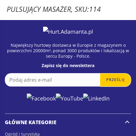
PULSUJĄCY MASAŻER, SKU:114
Największy hurtowy dostawca w Europie z magazynem o
powierzchni 20000m², ponad 3000 produktów i lokalizacją w
sercu Europy - Polsce.
Zapisz się do newslettera
E
E
PRZEŚLIJ
m
m
a
a
i
i
l
l
*
GŁÓWNE KATEGORIE
Ogród i turystyka