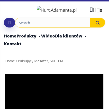
Skip
to
0
content
Home
Produkty
Wideo
Dla klientów
Kontakt
Home
/ Pulsujący Masażer, SKU:114