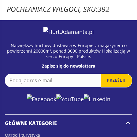
POCHŁANIACZ WILGOCI, SKU:392
Największy hurtowy dostawca w Europie z magazynem o
powierzchni 20000m², ponad 3000 produktów i lokalizacją w
sercu Europy - Polsce.
Zapisz się do newslettera
E
E
PRZEŚLIJ
m
m
a
a
i
i
l
l
*
GŁÓWNE KATEGORIE
Ogród i turystyka