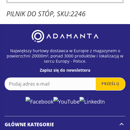
PILNIK DO STÓP, SKU:2246
Największy hurtowy dostawca w Europie z magazynem o
powierzchni 20000m², ponad 3000 produktów i lokalizacją w
sercu Europy - Polsce.
Zapisz się do newslettera
E
E
PRZEŚLIJ
m
m
a
a
i
i
l
l
*
GŁÓWNE KATEGORIE