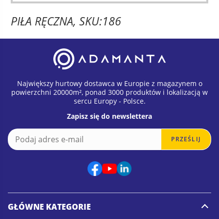
PIŁA RĘCZNA, SKU:186
Największy hurtowy dostawca w Europie z magazynem o
powierzchni 20000m², ponad 3000 produktów i lokalizacją w
sercu Europy - Polsce.
Zapisz się do newslettera
E
E
PRZEŚLIJ
m
m
a
a
i
i
l
l
*
E
m
a
GŁÓWNE KATEGORIE
i