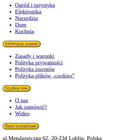
Ogród i turystyka
Elektronika
Narzędzia
Dom
Kuchnia
Informacje prawne
Zasady i warunki
Polityka prywatności
Polityka zwrotów
Polityka plików „cookies”
Szybkie linki
O nas
Jak zamówić?
Wideo
Dane kontaktowe
ul.Metalurgiczna 62, 20-234 Lublin, Polska