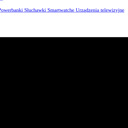
Powerbanki
Słuchawki
Smartwatche
Urządzenia telewizyjne