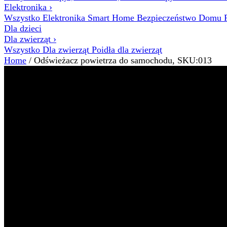
Elektronika
›
Wszystko Elektronika
Smart Home
Bezpieczeństwo Domu
Dla dzieci
Dla zwierząt
›
Wszystko Dla zwierząt
Poidła dla zwierząt
Home
/ Odświeżacz powietrza do samochodu, SKU:013