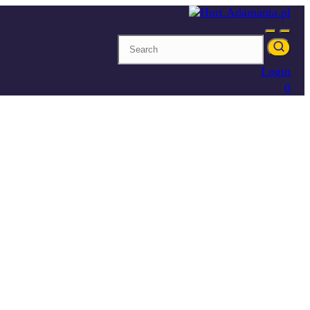
Login
0