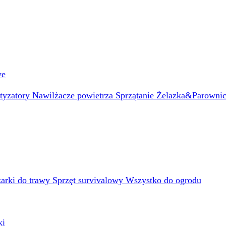
we
atyzatory
Nawilżacze powietrza
Sprzątanie
Żelazka&Parowni
arki do trawy
Sprzęt survivalowy
Wszystko do ogrodu
ki