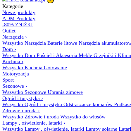
×
Kategorie
Nowe produkty
ADM Produkty
-80% ZNIŻKI
Outlet
Narzędzia
›
Wszystko Narzędzia
Baterie litowe
Narzędzia akumulatoro
Dom
›
Wszystko Dom
Pościel i Akcesoria
Meble
Grzejniki i Klim
Kuchnia
›
Wszystko Kuchnia
Gotowanie
Motoryzacja
Sport
Sezonowe
›
Wszystko Sezonowe
Ubrania zimowe
Ogród i turystyka
›
Wszystko Ogród i turystyka
Odstraszacze komarów
Podkasz
Zdrowie i uroda
›
Wszystko Zdrowie i uroda
Wszystko do włosów
Lampy , oświetlenie, latarki
›
Wszystko Lampy , oświetlenie, latarki
Lampy solarne
Latar