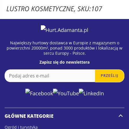
LUSTRO KOSMETYCZNE, SKU:107
Największy hurtowy dostawca w Europie z magazynem o
powierzchni 20000m², ponad 3000 produktów i lokalizacją w
sercu Europy - Polsce.
Zapisz się do newslettera
E
E
PRZEŚLIJ
m
m
a
a
i
i
l
l
*
GŁÓWNE KATEGORIE
Ogród i turystyka