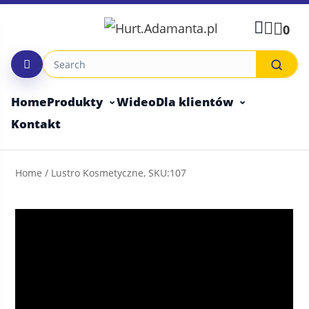
Skip
to
0
content
Home
Produkty
Wideo
Dla klientów
Kontakt
Home
/ Lustro Kosmetyczne, SKU:107