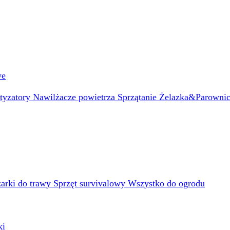
we
atyzatory
Nawilżacze powietrza
Sprzątanie
Żelazka&Parowni
arki do trawy
Sprzęt survivalowy
Wszystko do ogrodu
ki