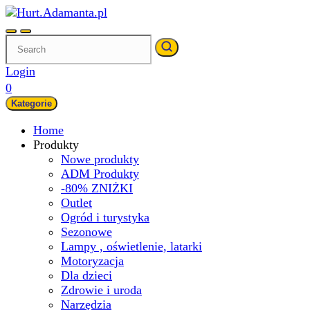
Skip
to
content
Login
0
Kategorie
Home
Produkty
Nowe produkty
ADM Produkty
-80% ZNIŻKI
Outlet
Ogród i turystyka
Sezonowe
Lampy , oświetlenie, latarki
Motoryzacja
Dla dzieci
Zdrowie i uroda
Narzędzia