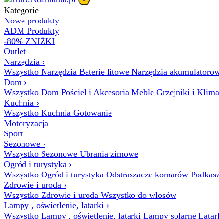
×
Kategorie
Nowe produkty
ADM Produkty
-80% ZNIŻKI
Outlet
Narzędzia
›
Wszystko Narzędzia
Baterie litowe
Narzędzia akumulatoro
Dom
›
Wszystko Dom
Pościel i Akcesoria
Meble
Grzejniki i Klim
Kuchnia
›
Wszystko Kuchnia
Gotowanie
Motoryzacja
Sport
Sezonowe
›
Wszystko Sezonowe
Ubrania zimowe
Ogród i turystyka
›
Wszystko Ogród i turystyka
Odstraszacze komarów
Podkasz
Zdrowie i uroda
›
Wszystko Zdrowie i uroda
Wszystko do włosów
Lampy , oświetlenie, latarki
›
Wszystko Lampy , oświetlenie, latarki
Lampy solarne
Latar