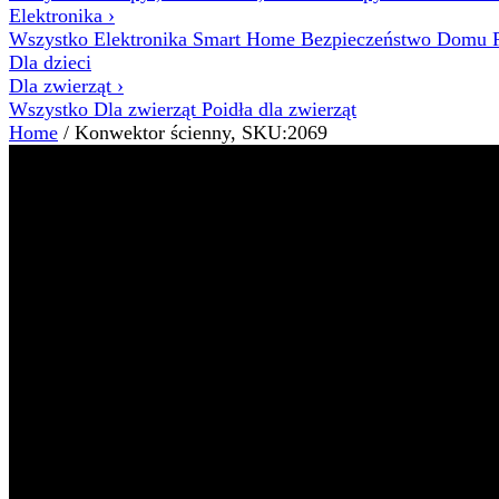
Elektronika
›
Wszystko Elektronika
Smart Home
Bezpieczeństwo Domu
Dla dzieci
Dla zwierząt
›
Wszystko Dla zwierząt
Poidła dla zwierząt
Home
/ Konwektor ścienny, SKU:2069