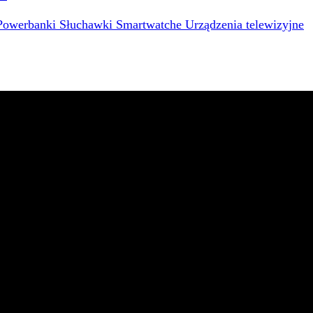
Powerbanki
Słuchawki
Smartwatche
Urządzenia telewizyjne