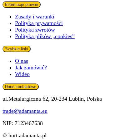
Informacje prawne
Zasady i warunki
Polityka prywatności
Polityka zwrotów
Polityka plików „cookies”
Szybkie linki
O nas
Jak zamówić?
Wideo
Dane kontaktowe
ul.Metalurgiczna 62, 20-234 Lublin, Polska
trade@adamanta.eu
NIP: 7123467638
© hurt.adamanta.pl