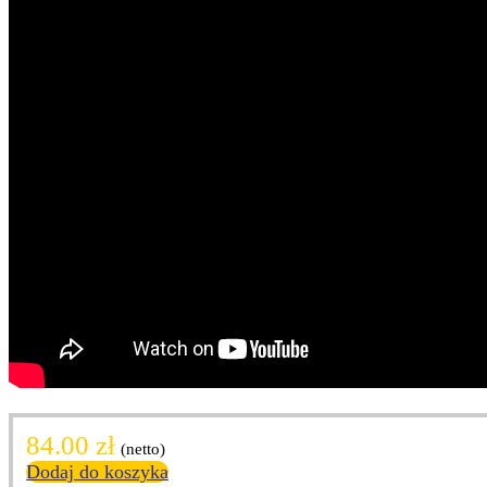
84.00
zł
(netto)
Dodaj do koszyka