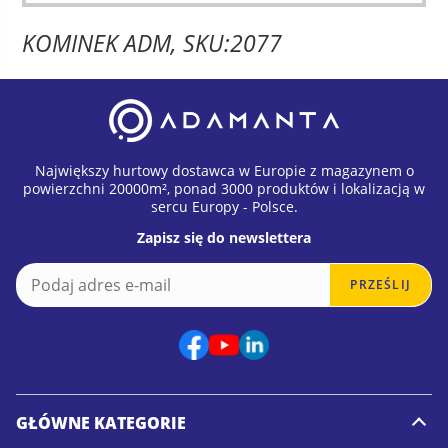
KOMINEK ADM, SKU:2077
Największy hurtowy dostawca w Europie z magazynem o
powierzchni 20000m², ponad 3000 produktów i lokalizacją w
sercu Europy - Polsce.
Zapisz się do newslettera
E
E
PRZEŚLIJ
m
m
a
a
i
i
l
l
*
E
m
a
GŁÓWNE KATEGORIE
i