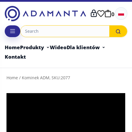
Skip
to
0
content
Home
Produkty
Wideo
Dla klientów
Kontakt
Home
/ Kominek ADM, SKU:2077