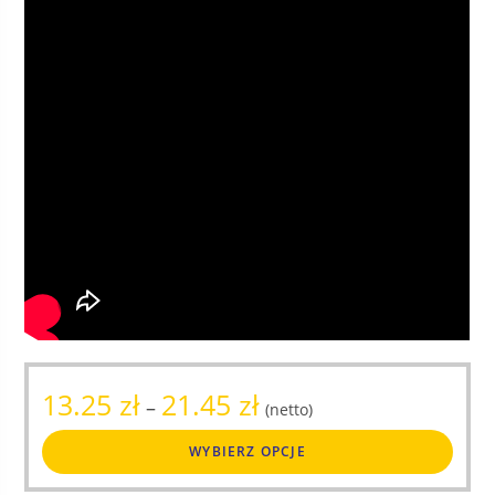
Zakres
13.25
zł
21.45
zł
–
(netto)
cen:
Ten
od
WYBIERZ OPCJE
produ
13.25 zł