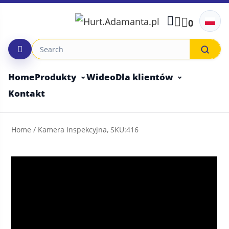
Skip
to
0
content
Home
Produkty
Wideo
Dla klientów
Kontakt
Home
/ Kamera Inspekcyjna, SKU:416