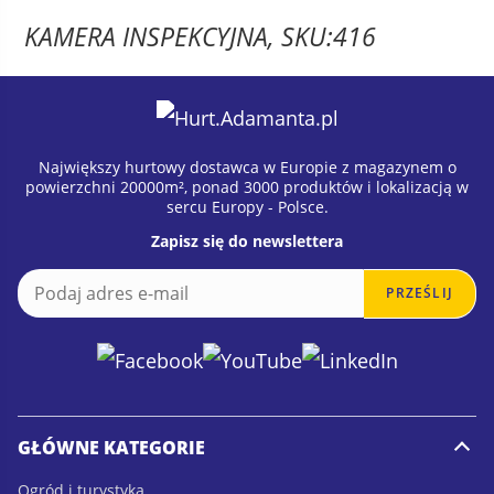
ma
do
KAMERA INSPEKCYJNA, SKU:416
wiele
21.45 zł
waria
Opcje
możn
wybr
Największy hurtowy dostawca w Europie z magazynem o
na
powierzchni 20000m², ponad 3000 produktów i lokalizacją w
stron
sercu Europy - Polsce.
produ
Zapisz się do newslettera
E
E
PRZEŚLIJ
m
m
a
a
i
i
l
l
*
*
E
m
GŁÓWNE KATEGORIE
a
i
Ogród i turystyka