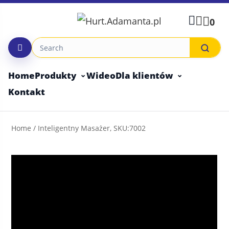
Skip
to
0
content
Home
Produkty
Wideo
Dla klientów
Kontakt
Home
/ Inteligentny Masażer, SKU:7002