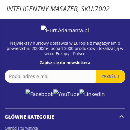
INTELIGENTNY MASAŻER, SKU:7002
Największy hurtowy dostawca w Europie z magazynem o
powierzchni 20000m², ponad 3000 produktów i lokalizacją w
sercu Europy - Polsce.
Zapisz się do newslettera
E
E
PRZEŚLIJ
m
m
a
a
i
i
l
l
*
GŁÓWNE KATEGORIE
Ogród i turystyka