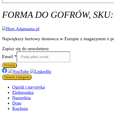
4.95 zł.
3.30 zł.
FORMA DO GOFRÓW, SKU:
Największy hurtowy dostawca w Europie z magazynem o pow
Zapisz się do newslettera
Email
Email
*
Prześlij
Główne kategorie
Ogród i turystyka
Elektronika
Narzędzia
Dom
Kuchnia