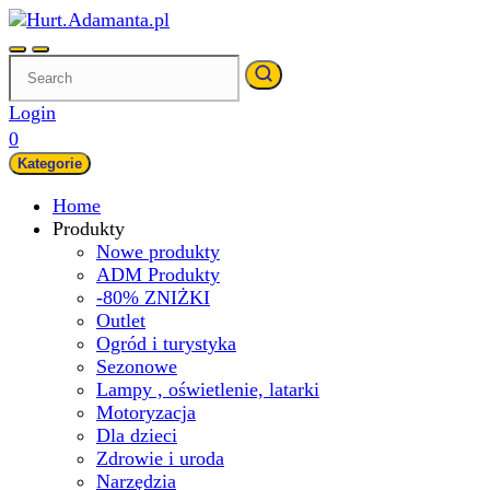
Skip
to
content
Login
0
Kategorie
Home
Produkty
Nowe produkty
ADM Produkty
-80% ZNIŻKI
Outlet
Ogród i turystyka
Sezonowe
Lampy , oświetlenie, latarki
Motoryzacja
Dla dzieci
Zdrowie i uroda
Narzędzia