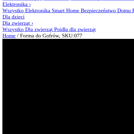
Elektronika
›
Wszystko Elektronika
Smart Home
Bezpieczeństwo Domu
Dla dzieci
Dla zwierząt
›
Wszystko Dla zwierząt
Poidła dla zwierząt
Home
/ Forma do Gofrów, SKU:077