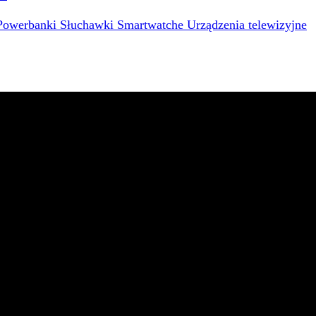
Powerbanki
Słuchawki
Smartwatche
Urządzenia telewizyjne