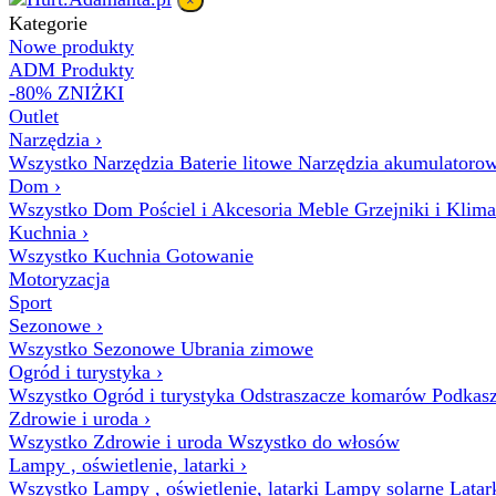
×
Kategorie
Nowe produkty
ADM Produkty
-80% ZNIŻKI
Outlet
Narzędzia
›
Wszystko Narzędzia
Baterie litowe
Narzędzia akumulatoro
Dom
›
Wszystko Dom
Pościel i Akcesoria
Meble
Grzejniki i Klim
Kuchnia
›
Wszystko Kuchnia
Gotowanie
Motoryzacja
Sport
Sezonowe
›
Wszystko Sezonowe
Ubrania zimowe
Ogród i turystyka
›
Wszystko Ogród i turystyka
Odstraszacze komarów
Podkasz
Zdrowie i uroda
›
Wszystko Zdrowie i uroda
Wszystko do włosów
Lampy , oświetlenie, latarki
›
Wszystko Lampy , oświetlenie, latarki
Lampy solarne
Latar