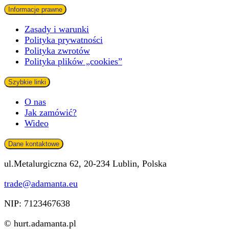
Informacje prawne
Zasady i warunki
Polityka prywatności
Polityka zwrotów
Polityka plików „cookies”
Szybkie linki
O nas
Jak zamówić?
Wideo
Dane kontaktowe
ul.Metalurgiczna 62, 20-234 Lublin, Polska
trade@adamanta.eu
NIP: 7123467638
© hurt.adamanta.pl