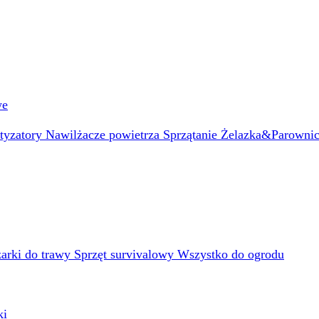
we
atyzatory
Nawilżacze powietrza
Sprzątanie
Żelazka&Parowni
arki do trawy
Sprzęt survivalowy
Wszystko do ogrodu
ki