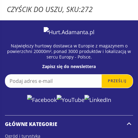
CZYŚCIK DO USZU, SKU:272
Największy hurtowy dostawca w Europie z magazynem o
powierzchni 20000m², ponad 3000 produktów i lokalizacją w
sercu Europy - Polsce.
Zapisz się do newslettera
E
E
PRZEŚLIJ
m
m
a
a
i
i
l
l
*
GŁÓWNE KATEGORIE
Ogród i turystyka