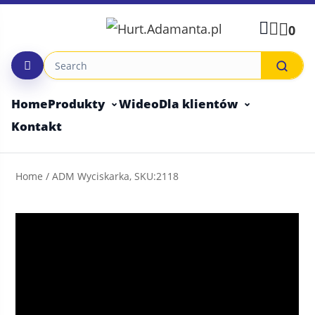
Skip
to
0
content
Home
Produkty
Wideo
Dla klientów
Kontakt
Home
/ ADM Wyciskarka, SKU:2118