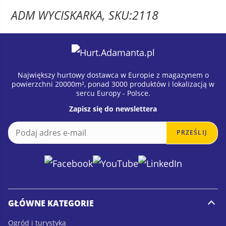
ADM WYCISKARKA, SKU:2118
Największy hurtowy dostawca w Europie z magazynem o
powierzchni 20000m², ponad 3000 produktów i lokalizacją w
sercu Europy - Polsce.
Zapisz się do newslettera
E
E
PRZEŚLIJ
m
m
a
a
i
i
l
l
*
GŁÓWNE KATEGORIE
Ogród i turystyka