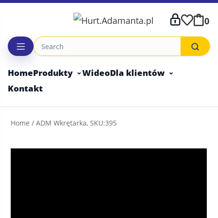
Skip
to
0
content
Home
Produkty
Wideo
Dla klientów
Kontakt
Home
/ ADM Wkrętarka, SKU:395