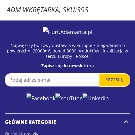
ADM WKRĘTARKA, SKU:395
Największy hurtowy dostawca w Europie z magazynem o
powierzchni 20000m², ponad 3000 produktów i lokalizacją w
sercu Europy - Polsce.
Zapisz się do newslettera
E
E
PRZEŚLIJ
m
m
a
a
i
i
l
l
*
GŁÓWNE KATEGORIE
Ogród i turystyka