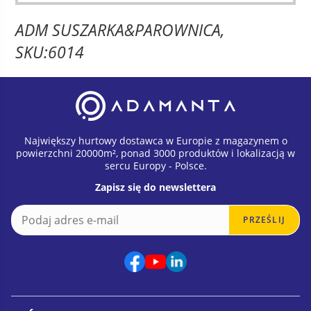
ADM SUSZARKA&PAROWNICA,
SKU:6014
Największy hurtowy dostawca w Europie z magazynem o
powierzchni 20000m², ponad 3000 produktów i lokalizacją w
sercu Europy - Polsce.
Zapisz się do newslettera
E
E
PRZEŚLIJ
m
m
a
a
i
i
l
l
*
*
E
m