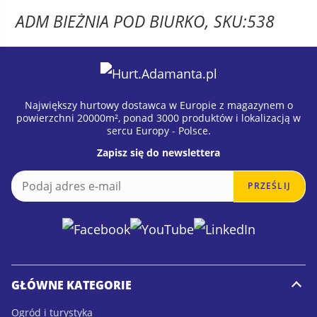
ADM BIEŻNIA POD BIURKO, SKU:538
Największy hurtowy dostawca w Europie z magazynem o
powierzchni 20000m², ponad 3000 produktów i lokalizacją w
sercu Europy - Polsce.
Zapisz się do newslettera
E
E
PRZEŚLIJ
m
m
a
a
i
i
l
l
*
GŁÓWNE KATEGORIE
Ogród i turystyka