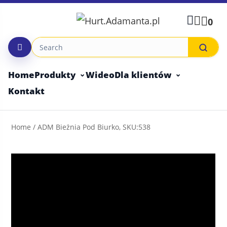
Skip
to
0
content
Home
Produkty
Wideo
Dla klientów
Kontakt
Home
/ ADM Bieżnia Pod Biurko, SKU:538