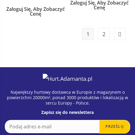
Zaloguj Się, Aby Zobaczyć
Cenę
Zaloguj Się, Aby Zobaczyć
Cenę
1
2
Największy hurtowy dostawca w Europie z magazynem o
powierzchni 20000m², ponad 3000 produktów i lokalizacją w
sercu Europy - Polsce.
Zapisz się do newslettera
E
E
PRZEŚLIJ
m
m
a