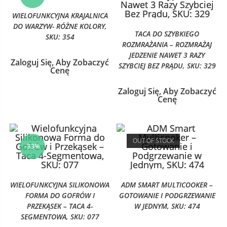
WIELOFUNKCYJNA KRAJALNICA
DO WARZYW- RÓŻNE KOLORY,
TACA DO SZYBKIEGO
SKU: 354
ROZMRAŻANIA – ROZMRAŻAJ
JEDZENIE NAWET 3 RAZY
Zaloguj Się, Aby Zobaczyć
SZYBCIEJ BEZ PRĄDU, SKU: 329
Cenę
Zaloguj Się, Aby Zobaczyć
Cenę
OUT OF STOCK
-33%
WIELOFUNKCYJNA SILIKONOWA
ADM SMART MULTICOOKER –
FORMA DO GOFRÓW I
GOTOWANIE I PODGRZEWANIE
PRZEKĄSEK – TACA 4-
W JEDNYM, SKU: 474
SEGMENTOWA, SKU: 077