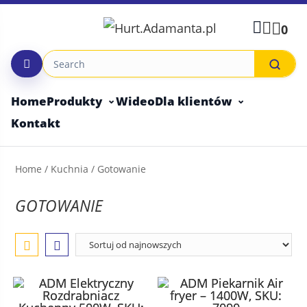
Skip
to
0
content
Home
Produkty
Wideo
Dla klientów
Kontakt
Home
/
Kuchnia
/ Gotowanie
GOTOWANIE