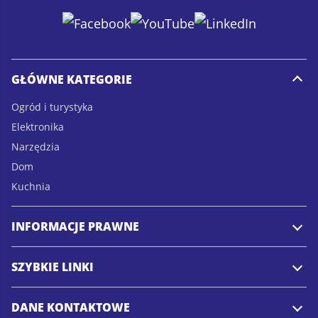
a
i
i
l
l
*
GŁÓWNE KATEGORIE
Ogród i turystyka
Elektronika
Narzędzia
Dom
Kuchnia
INFORMACJE PRAWNE
SZYBKIE LINKI
DANE KONTAKTOWE