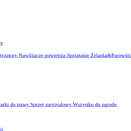
we
atyzatory
Nawilżacze powietrza
Sprzątanie
Żelazka&Parowni
arki do trawy
Sprzęt survivalowy
Wszystko do ogrodu
ki