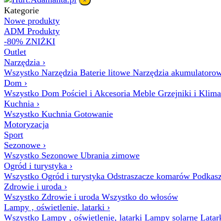
×
Kategorie
Nowe produkty
ADM Produkty
-80% ZNIŻKI
Outlet
Narzędzia
›
Wszystko Narzędzia
Baterie litowe
Narzędzia akumulatoro
Dom
›
Wszystko Dom
Pościel i Akcesoria
Meble
Grzejniki i Klim
Kuchnia
›
Wszystko Kuchnia
Gotowanie
Motoryzacja
Sport
Sezonowe
›
Wszystko Sezonowe
Ubrania zimowe
Ogród i turystyka
›
Wszystko Ogród i turystyka
Odstraszacze komarów
Podkasz
Zdrowie i uroda
›
Wszystko Zdrowie i uroda
Wszystko do włosów
Lampy , oświetlenie, latarki
›
Wszystko Lampy , oświetlenie, latarki
Lampy solarne
Latar