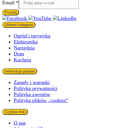
Email
*
Prześlij
Główne kategorie
Ogród i turystyka
Elektronika
Narzędzia
Dom
Kuchnia
Informacje prawne
Zasady i warunki
Polityka prywatności
Polityka zwrotów
Polityka plików „cookies”
Szybkie linki
O nas