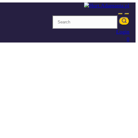
Login
0