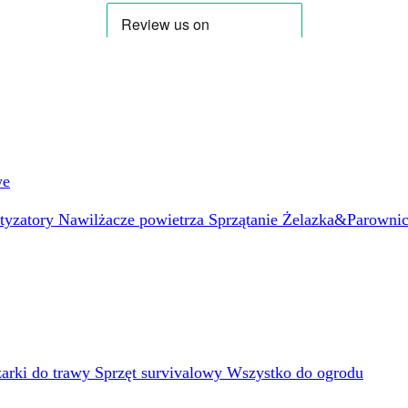
we
atyzatory
Nawilżacze powietrza
Sprzątanie
Żelazka&Parowni
arki do trawy
Sprzęt survivalowy
Wszystko do ogrodu