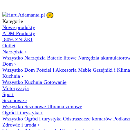
×
Kategorie
Nowe produkty
ADM Produkty
-80% ZNIŻKI
Outlet
Narzędzia
›
Wszystko Narzędzia
Baterie litowe
Narzędzia akumulatoro
Dom
›
Wszystko Dom
Pościel i Akcesoria
Meble
Grzejniki i Klim
Kuchnia
›
Wszystko Kuchnia
Gotowanie
Motoryzacja
Sport
Sezonowe
›
Wszystko Sezonowe
Ubrania zimowe
Ogród i turystyka
›
Wszystko Ogród i turystyka
Odstraszacze komarów
Podkasz
Zdrowie i uroda
›