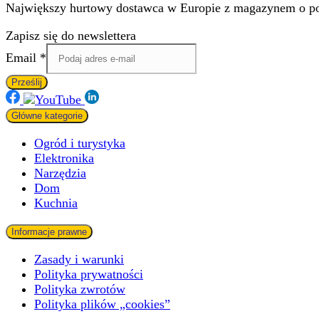
Największy hurtowy dostawca w Europie z magazynem o pow
Zapisz się do newslettera
Email
Email
*
Prześlij
Główne kategorie
Ogród i turystyka
Elektronika
Narzędzia
Dom
Kuchnia
Informacje prawne
Zasady i warunki
Polityka prywatności
Polityka zwrotów
Polityka plików „cookies”