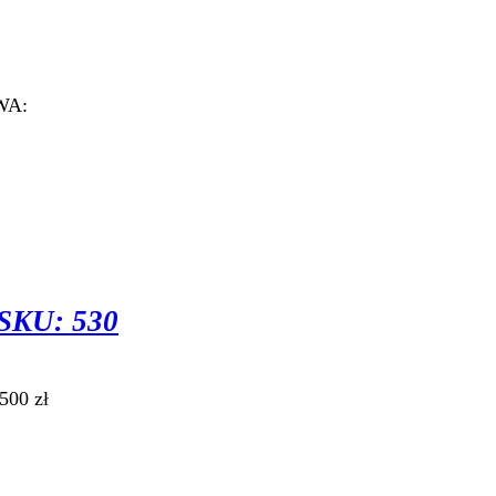
TOWAROWA:
KU: 530
00 zł