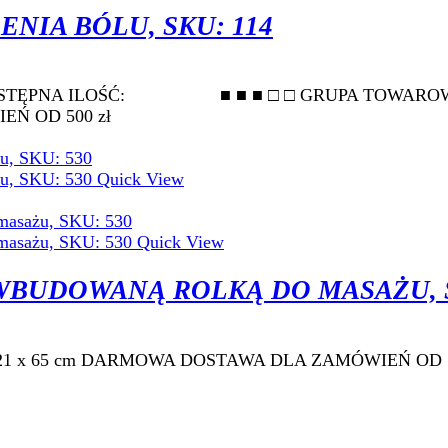
NIA BÓLU, SKU: 114
ki DOSTĘPNA ILOŚĆ: ■ ■ ■ □ □ GRUPA 
Ń OD 500 zł
Quick View
Quick View
BUDOWANĄ ROLKĄ DO MASAŻU, S
 138 x 21 x 65 cm DARMOWA DOSTAWA DLA ZAMÓWIEŃ OD 5