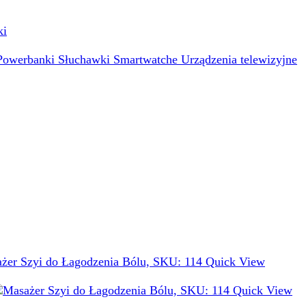
ki
Powerbanki
Słuchawki
Smartwatche
Urządzenia telewizyjne
Quick View
Quick View