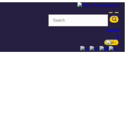
Login
0
⌄