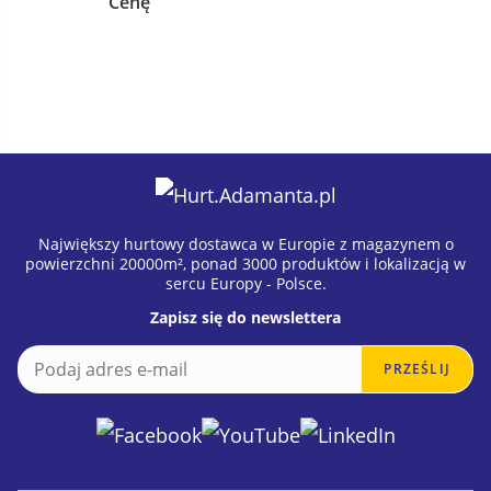
Cenę
Największy hurtowy dostawca w Europie z magazynem o
powierzchni 20000m², ponad 3000 produktów i lokalizacją w
sercu Europy - Polsce.
Zapisz się do newslettera
E
E
PRZEŚLIJ
m
m
a
a
i
i
l
l
*