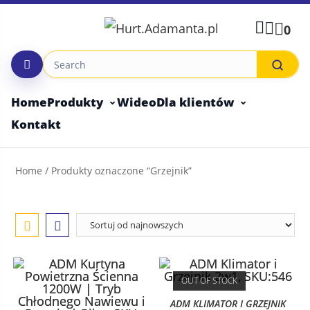
Skip
to
0
content
Home
Produkty
Wideo
Dla klientów
Kontakt
Home
/ Produkty oznaczone “Grzejnik”
OUT OF STOCK
ADM KLIMATOR I GRZEJNIK