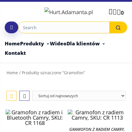
Skip
to
0
content
Home
Produkty
Wideo
Dla klientów
Kontakt
Home
/ Produkty oznaczone “Gramofon”
GRAMOFON Z RADIEM CAMRY,