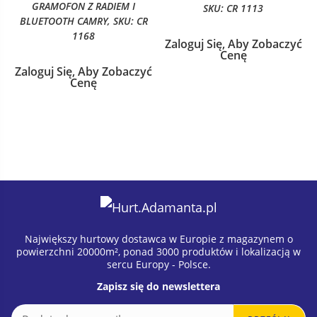
GRAMOFON Z RADIEM I
SKU: CR 1113
BLUETOOTH CAMRY, SKU: CR
1168
Zaloguj Się, Aby Zobaczyć
Cenę
Zaloguj Się, Aby Zobaczyć
Cenę
Największy hurtowy dostawca w Europie z magazynem o
powierzchni 20000m², ponad 3000 produktów i lokalizacją w
sercu Europy - Polsce.
Zapisz się do newslettera
E
E