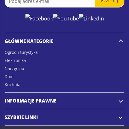
PRZEŚLIJ
m
m
a
a
i
i
l
l
*
GŁÓWNE KATEGORIE
Ogród i turystyka
Elektronika
Narzędzia
Dom
Kuchnia
INFORMACJE PRAWNE
SZYBKIE LINKI