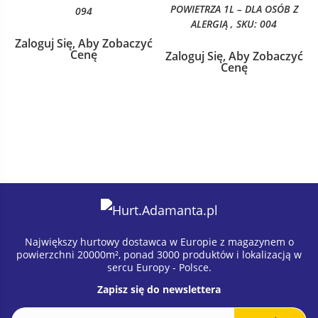
POWIETRZA 1L – DLA OSÓB Z
094
ALERGIĄ , SKU: 004
Zaloguj Się, Aby Zobaczyć
Cenę
Zaloguj Się, Aby Zobaczyć
Cenę
Największy hurtowy dostawca w Europie z magazynem o
powierzchni 20000m², ponad 3000 produktów i lokalizacją w
sercu Europy - Polsce.
Zapisz się do newslettera
E
E