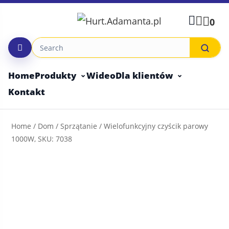
Skip
to
0
content
Home
Produkty
Wideo
Dla klientów
Kontakt
Home
/
Dom
/
Sprzątanie
/ Wielofunkcyjny czyścik parowy
1000W, SKU: 7038