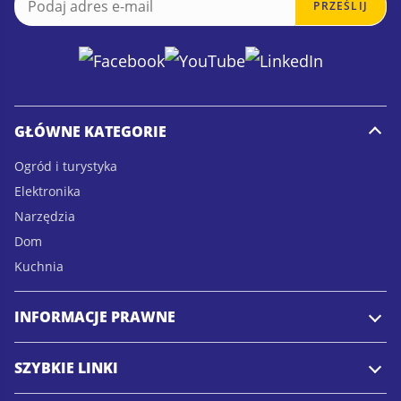
PRZEŚLIJ
m
m
a
a
i
i
l
l
*
GŁÓWNE KATEGORIE
Ogród i turystyka
Elektronika
Narzędzia
Dom
Kuchnia
INFORMACJE PRAWNE
SZYBKIE LINKI