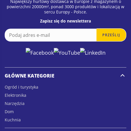
Największy hurtowy dostawca w Europie z magazynem o
powierzchni 20000m², ponad 3000 produktów i lokalizacją w
sercu Europy - Polsce.
Zapisz się do newslettera
E
E
PRZEŚLIJ
m
m
a
a
i
i
l
l
*
GŁÓWNE KATEGORIE
Ogród i turystyka
Elektronika
Narzędzia
Dom
Kuchnia