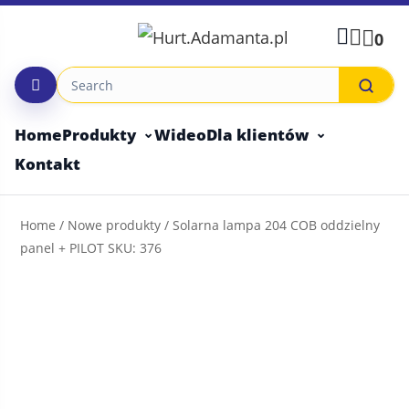
Skip
to
0
content
Home
Produkty
Wideo
Dla klientów
Kontakt
Home
/
Nowe produkty
/ Solarna lampa 204 COB oddzielny
panel + PILOT SKU: 376