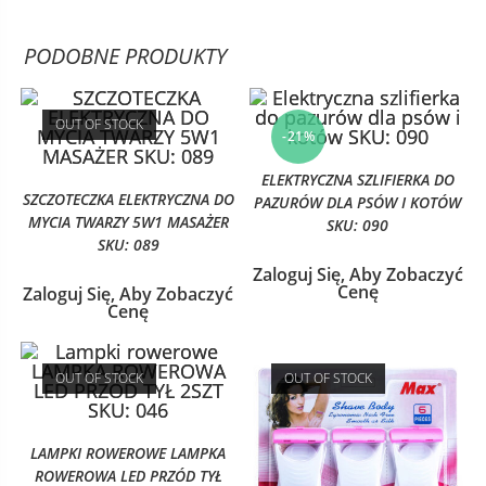
PODOBNE PRODUKTY
OUT OF STOCK
-21%
ELEKTRYCZNA SZLIFIERKA DO
SZCZOTECZKA ELEKTRYCZNA DO
PAZURÓW DLA PSÓW I KOTÓW
MYCIA TWARZY 5W1 MASAŻER
SKU: 090
SKU: 089
Zaloguj Się, Aby Zobaczyć
Cenę
Zaloguj Się, Aby Zobaczyć
Cenę
OUT OF STOCK
OUT OF STOCK
LAMPKI ROWEROWE LAMPKA
ROWEROWA LED PRZÓD TYŁ