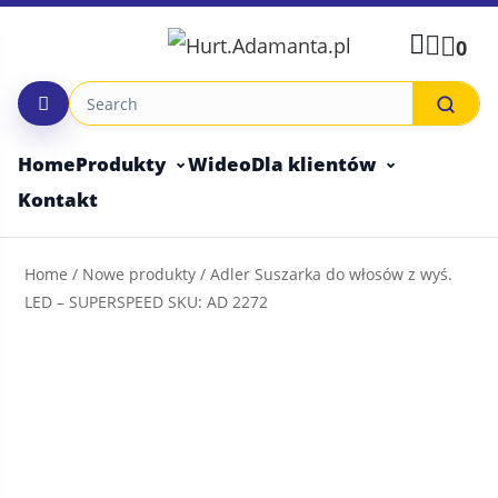
Skip
to
0
content
Home
Produkty
Wideo
Dla klientów
Kontakt
Home
/
Nowe produkty
/ Adler Suszarka do włosów z wyś.
LED – SUPERSPEED SKU: AD 2272