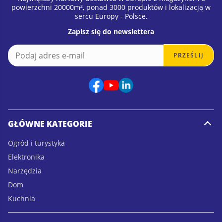
powierzchni 20000m², ponad 3000 produktów i lokalizacją w
sercu Europy - Polsce.
Zapisz się do newslettera
E
E
PRZEŚLIJ
m
m
a
a
i
i
l
l
*
GŁÓWNE KATEGORIE
Ogród i turystyka
Elektronika
Narzędzia
Dom
Kuchnia