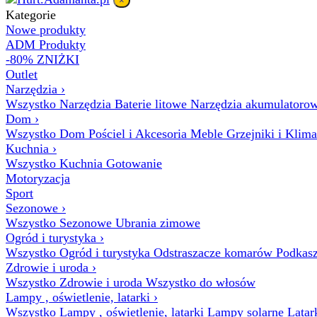
×
Kategorie
Nowe produkty
ADM Produkty
-80% ZNIŻKI
Outlet
Narzędzia
›
Wszystko Narzędzia
Baterie litowe
Narzędzia akumulatoro
Dom
›
Wszystko Dom
Pościel i Akcesoria
Meble
Grzejniki i Klim
Kuchnia
›
Wszystko Kuchnia
Gotowanie
Motoryzacja
Sport
Sezonowe
›
Wszystko Sezonowe
Ubrania zimowe
Ogród i turystyka
›
Wszystko Ogród i turystyka
Odstraszacze komarów
Podkasz
Zdrowie i uroda
›
Wszystko Zdrowie i uroda
Wszystko do włosów
Lampy , oświetlenie, latarki
›
Wszystko Lampy , oświetlenie, latarki
Lampy solarne
Latar