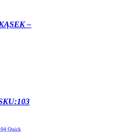
KĄSEK –
SKU:103
Quick