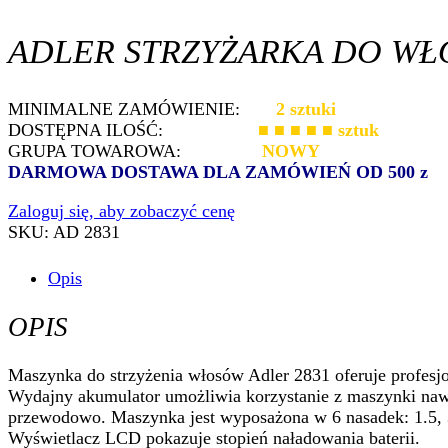
ADLER STRZYŻARKA DO WŁO
MINIMALNE ZAMÓWIENIE:
2 sztuki
DOSTĘPNA ILOŚĆ:
■ ■ ■ ■ ■
sztuk
GRUPA TOWAROWA:
NOWY
DARMOWA DOSTAWA DLA ZAMÓWIEŃ OD 500 z
Zaloguj się, aby zobaczyć cenę
SKU:
AD 2831
Opis
OPIS
Maszynka do strzyżenia włosów Adler 2831 oferuje profesjo
Wydajny akumulator umożliwia korzystanie z maszynki nawet
przewodowo. Maszynka jest wyposażona w 6 nasadek: 1.5, 3
Wyświetlacz LCD pokazuje stopień naładowania baterii.