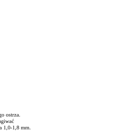
o ostrza.
ługiwać
ia 1,0-1,8 mm.