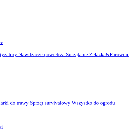
we
atyzatory
Nawilżacze powietrza
Sprzątanie
Żelazka&Parowni
arki do trawy
Sprzęt survivalowy
Wszystko do ogrodu
ki