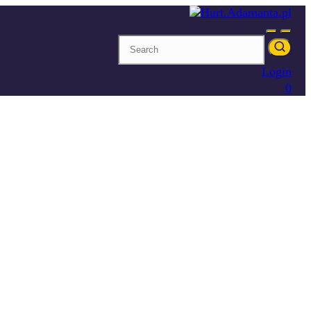
Login
0