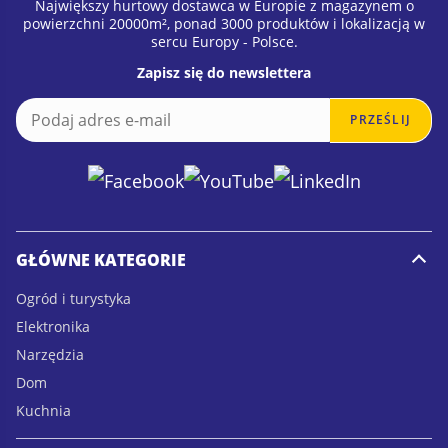
Jako europejski dostawca hurtowy z
Największy hurtowy dostawca w Europie z magazynem o
powierzchni 20000m², ponad 3000 produktów i lokalizacją w
magazynem w Polsce zapewniamy
sercu Europy - Polsce.
konkurencyjne ceny hurtowe, stabilną
Zapisz się do newslettera
dostępność produktów oraz szybką dostawę na
E
E
PRZEŚLIJ
m
terenie całej Europy. Nasze produkty są
m
a
a
wybierane pod kątem popularności rynkowej,
i
i
l
l
funkcjonalności i potencjału sprzedażowego.
*
Jakie produkty znajdziesz w kategorii
GŁÓWNE KATEGORIE
Urządzenia TV?
Ogród i turystyka
Elektronika
Kategoria obejmuje między innymi:
Narzędzia
Anteny telewizji cyfrowej DVB-T
Dom
Kuchnia
Anteny pokojowe TV
Akcesoria do telewizji HD i Full HD