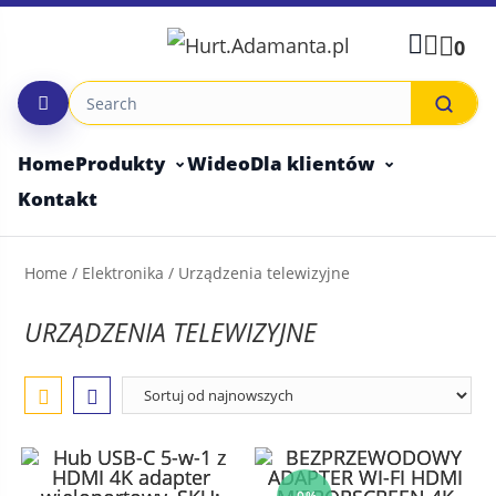
Skip
to
0
content
Home
Produkty
Wideo
Dla klientów
Kontakt
Home
/
Elektronika
/ Urządzenia telewizyjne
URZĄDZENIA TELEWIZYJNE