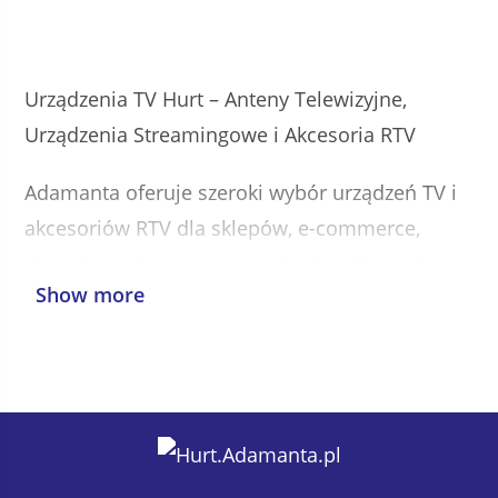
Urządzenia TV Hurt – Anteny Telewizyjne,
Urządzenia Streamingowe i Akcesoria RTV
Adamanta oferuje szeroki wybór urządzeń TV i
akcesoriów RTV dla sklepów, e-commerce,
dystrybutorów oraz partnerów handlowych w
Show more
całej Europie. Kategoria Urządzenia TV
obejmuje anteny telewizyjne, urządzenia
streamingowe, akcesoria Smart TV oraz
rozwiązania poprawiające komfort korzystania z
domowej rozrywki.