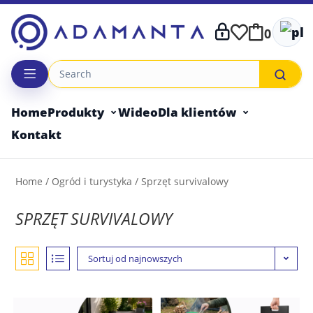
Skip
to
0
content
Home
Produkty
Wideo
Dla klientów
Kontakt
Home
/
Ogród i turystyka
/ Sprzęt survivalowy
SPRZĘT SURVIVALOWY
Sortuj od najnowszych