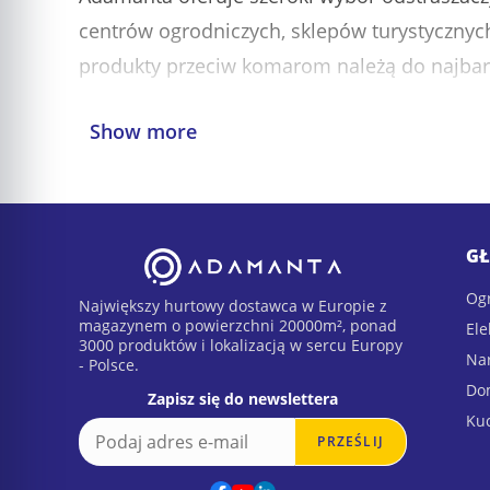
centrów ogrodniczych, sklepów turystycznyc
produkty przeciw komarom należą do najbar
Kategoria Odstraszacze Komarów obejmuje o
Show more
pułapki na komary, odstraszacze ultradźwięk
przestrzeni outdoorowych.
Jako europejski dostawca hurtowy z magazy
GŁ
szybką dostawę na terenie całej Europy.
Ogr
Największy hurtowy dostawca w Europie z
magazynem o powierzchni 20000m², ponad
Ele
Jakie produkty znajdziesz w kategorii Odst
3000 produktów i lokalizacją w sercu Europy
Na
- Polsce.
Do
Oferta obejmuje między innymi:
Zapisz się do newslettera
Ku
E
E
PRZEŚLIJ
m
m
Opaski przeciw komarom
a
a