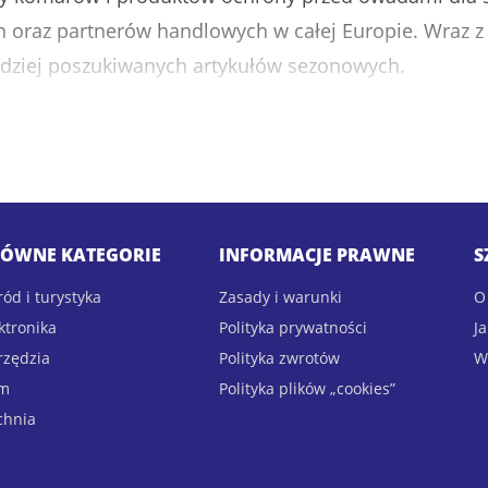
h oraz partnerów handlowych w całej Europie. Wraz 
dziej poszukiwanych artykułów sezonowych.
paski przeciw komarom, bransoletki odstraszające o
owe, moskitiery oraz inne rozwiązania przeznaczone 
nem w Polsce zapewniamy konkurencyjne ceny hurtow
ÓWNE KATEGORIE
INFORMACJE PRAWNE
S
ód i turystyka
Zasady i warunki
O
ktronika
Polityka prywatności
J
raszacze Komarów?
rzędzia
Polityka zwrotów
W
m
Polityka plików „cookies”
chnia