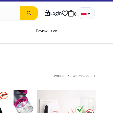
⌄
Login
0
WIDOK:
20
40
WSZYSTKO