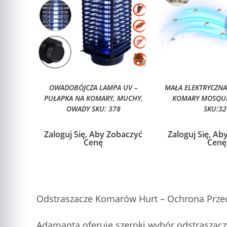
OWADOBÓJCZA LAMPA UV –
MAŁA ELEKTRYCZNA
PUŁAPKA NA KOMARY, MUCHY,
KOMARY MOSQUIT
OWADY SKU: 378
SKU:32
Zaloguj Się, Aby Zobaczyć
Zaloguj Się, Ab
Cenę
Cenę
Odstraszacze Komarów Hurt – Ochrona Prz
Adamanta oferuje szeroki wybór odstraszac