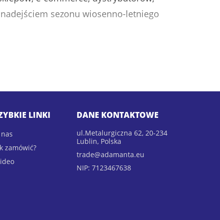
z nadejściem sezonu wiosenno-letniego
wady, elektryczne lampy owadobójcze,
do ochrony domu, ogrodu, tarasu i
e, stabilną dostępność produktów oraz
ZYBKIE LINKI
DANE KONTAKTOWE
ul.Metalurgiczna 62, 20-234
 nas
Lublin, Polska
ak zamówić?
trade@adamanta.eu
ideo
NIP: 7123467638