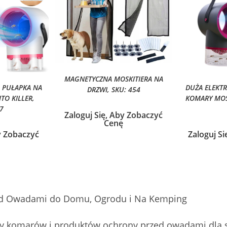
MAGNETYCZNA MOSKITIERA NA
 PUŁAPKA NA
DUŻA ELEKT
DRZWI, SKU: 454
O KILLER,
KOMARY MOS
7
Zaloguj Się, Aby Zobaczyć
Cenę
y Zobaczyć
Zaloguj S
ed Owadami do Domu, Ogrodu i Na Kemping
zy komarów i produktów ochrony przed owadami dla 