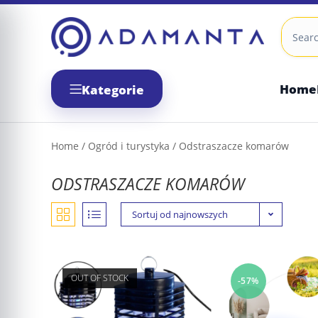
Skip
to
content
Home
Kategorie
Home
/
Ogród i turystyka
/ Odstraszacze komarów
ODSTRASZACZE KOMARÓW
Sortuj od najnowszych
OUT OF STOCK
-57%