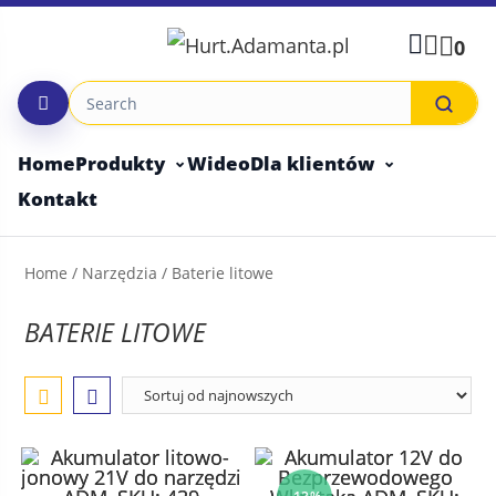
Skip
to
0
content
Home
Produkty
Wideo
Dla klientów
Kontakt
Home
/
Narzędzia
/ Baterie litowe
BATERIE LITOWE